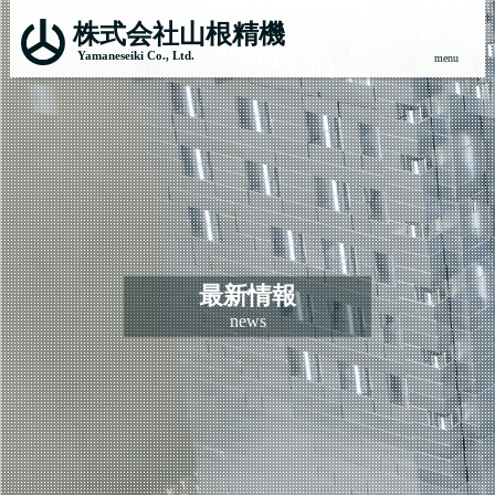
お
株式会社山根精機
知
Yamaneseiki Co., Ltd.
ら
せ
最新情報
news